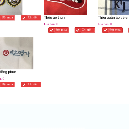
Thêu áo thun
Thêu quần áo trẻ e
Đặt mua
Chi tiết
Giá bán:
0
Giá bán:
0
Đặt mua
Chi tiết
Đặt mua
đồng phục
n:
0
Đặt mua
Chi tiết
==========================================