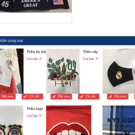
hẩm cùng loại
Thêu áo dài
Thêu váy
Giá bán:
0
Giá bán:
0
đ
Đặt mua
Chi tiết
Đặt mua
Chi tiết
Đặt mua
Thêu logo
Giá bán:
0