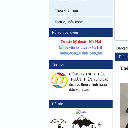
Thêu khăn, mũ
Dịch vụ thêu khác
Hỗ trợ trực tuyến
Tư vấn kỹ thuật - Mr Hài
Đang d
0986505023/ 0987500268
Thêu 
Tin mới
Thê
CÔNG TY TNHH THÊU
THUẬN THIÊN. cung cấp
dịch vụ thêu vi tính hàng
đầu việt nam.
Đối tác