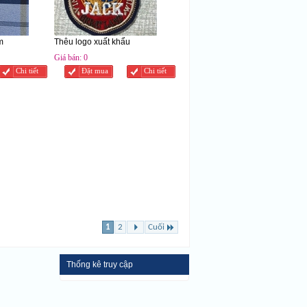
m
Thêu logo xuất khẩu
Giá bán:
0
Chi tiết
Đặt mua
Chi tiết
1
2
Cuối
Thống kê truy cập