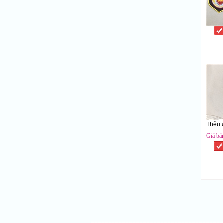
Thêu 
Giá bá
======================================