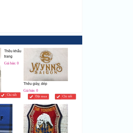
Thêu khẩu
trang
Giá bán:
0
đ
Thêu giày, dép
Giá bán:
0
Chi tiết
Đặt mua
Chi tiết